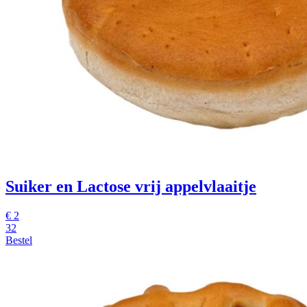
Suiker en Lactose vrij appelvlaaitje
€
2
32
Bestel