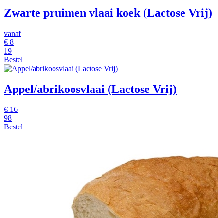
Zwarte pruimen vlaai koek (Lactose Vrij)
vanaf
€
8
19
Bestel
Appel/abrikoosvlaai (Lactose Vrij)
€
16
98
Bestel