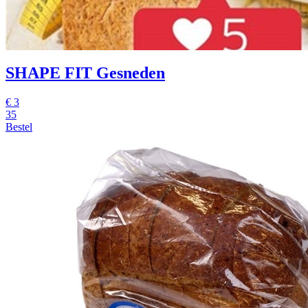
SHAPE FIT Gesneden
€
3
35
Bestel