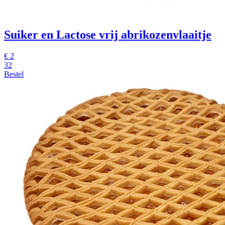
Suiker en Lactose vrij abrikozenvlaaitje
€
2
32
Bestel