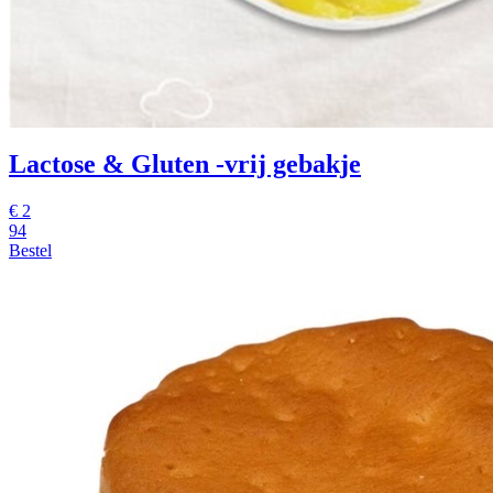
Lactose & Gluten -vrij gebakje
€
2
94
Bestel