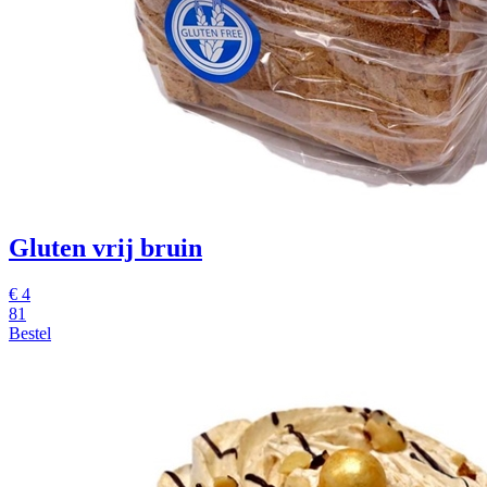
Gluten vrij bruin
€
4
81
Bestel