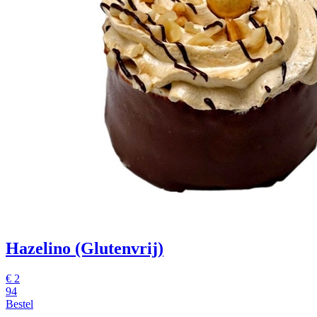
Hazelino (Glutenvrij)
€
2
94
Bestel