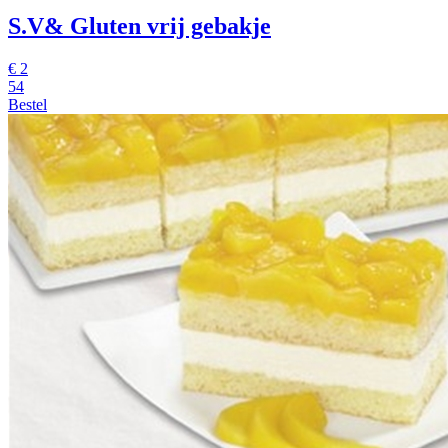
S.V& Gluten vrij gebakje
€
2
54
Bestel