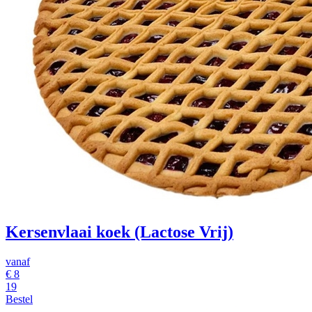
Kersenvlaai koek (Lactose Vrij)
vanaf
€
8
19
Bestel