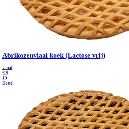
Abrikozenvlaai koek (Lactose vrij)
vanaf
€
8
19
Bestel